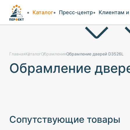
Каталог
Пресс-центр
Клиентам и
Карнизы
Новости
Доставка 
Молдинги для стен
Интересное
Каталоги
Главная
Каталог
Обрамления
Обрамление дверей D3526L
Обрамление двер
Углы
Обзоры
Инструкц
Плинтус напольный
Сертифик
Купола и розетки
Сотрудни
Колонны
FAQ
Сопутствующие товары
Орнаменты