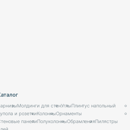
Каталог
Карнизы
Молдинги для стен
Углы
Плинтус напольный
упола и розетки
Колонны
Орнаменты
Стеновые панели
Полуколонны
Обрамления
Пилястры
Клей