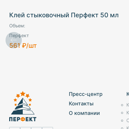
Стеновые панели
Клей стыковочный Перфект 50 мл
Полуколонны
Объем:
Обрамления
Перфект
561 ₽/шт
Пилястры
Клей
Пресс-центр
Контакты
К
О компании