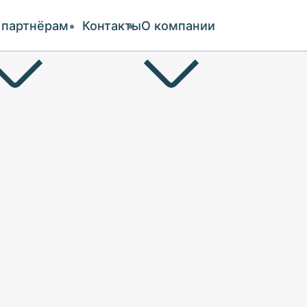
 партнёрам
Контакты
О компании
и оплата
ии
аты
чество