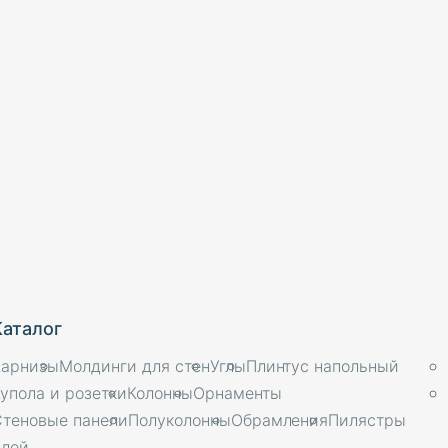
Каталог
Карнизы
Молдинги для стен
Углы
Плинтус напольный
упола и розетки
Колонны
Орнаменты
Стеновые панели
Полуколонны
Обрамления
Пилястры
Клей