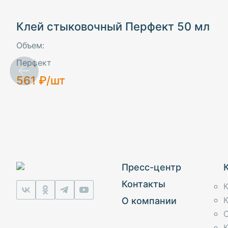
Стеновые панели
Клей стыковочный Перфект 50 мл
Полуколонны
Объем:
Обрамления
Перфект
561 ₽/шт
Пилястры
Клей
Пресс-центр
Контакты
К
О компании