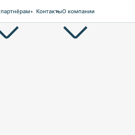
 партнёрам
Контакты
О компании
и оплата
ии
аты
чество