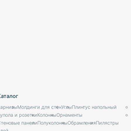
Каталог
Карнизы
Молдинги для стен
Углы
Плинтус напольный
упола и розетки
Колонны
Орнаменты
Стеновые панели
Полуколонны
Обрамления
Пилястры
Клей