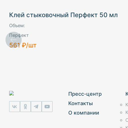
Стеновые панели
Клей стыковочный Перфект 50 мл
Полуколонны
Объем:
Обрамления
Перфект
561 ₽/шт
Пилястры
Клей
Пресс-центр
Контакты
К
О компании