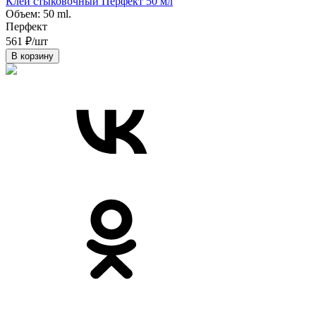
Клей стыковочный Перфект 50 мл
К
Объем:
50 ml.
Перфект
561 ₽/шт
7
В корзину