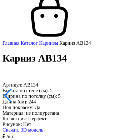
Главная
Каталог
Карнизы
Карниз AB134
Карниз AB134
Артикул: AB134
Высота по стене (см):
5
Ширина по потолку (см):
5
Длина (см):
244
Под покраску:
Да
Материал:
из полиуретана
Коллекция:
Перфект
Рисунок:
Нет
Скачать 3D модель
₽./шт