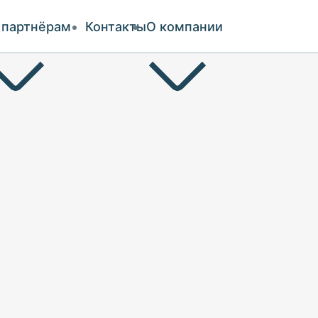
 партнёрам
Контакты
О компании
и оплата
ии
аты
чество