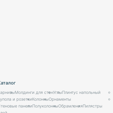
Каталог
Карнизы
Молдинги для стен
Углы
Плинтус напольный
упола и розетки
Колонны
Орнаменты
Стеновые панели
Полуколонны
Обрамления
Пилястры
Клей