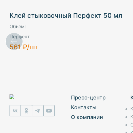
Стеновые панели
Клей стыковочный Перфект 50 мл
Полуколонны
Объем:
Обрамления
Перфект
561 ₽/шт
Пилястры
Клей
Пресс-центр
Контакты
К
О компании