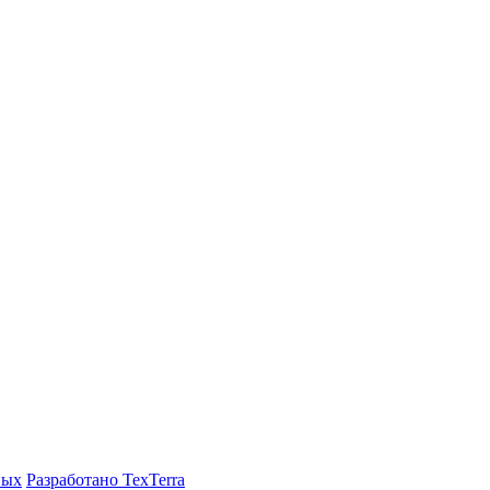
ных
Разработано TexTerra