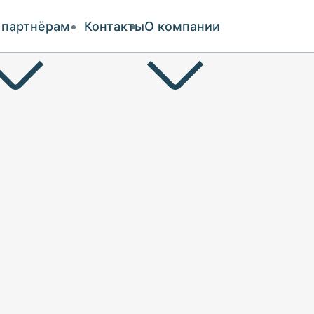
 партнёрам
Контакты
О компании
и оплата
ии
аты
чество