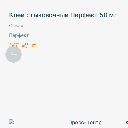
Стеновые панели
Клей стыковочный Перфект 50 мл
Полуколонны
Объем:
Обрамления
Перфект
561 ₽/шт
Пилястры
Клей
Пресс-центр